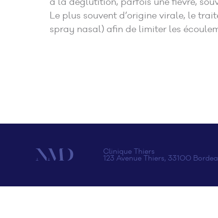
à la déglutition, parfois une fièvre, so
Le plus souvent d’origine virale, le tr
spray nasal) afin de limiter les écoule
Clinique Thiers
123 Avenue Thiers, 33100 Bordea