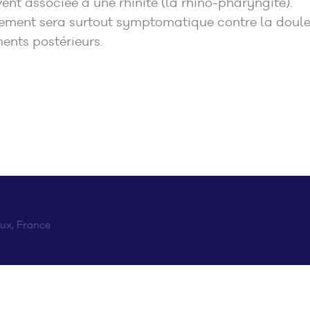
uvent associée à une rhinite (la rhino-pharyngite).
aitement sera surtout symptomatique contre la douleu
ments postérieurs.
ux, France